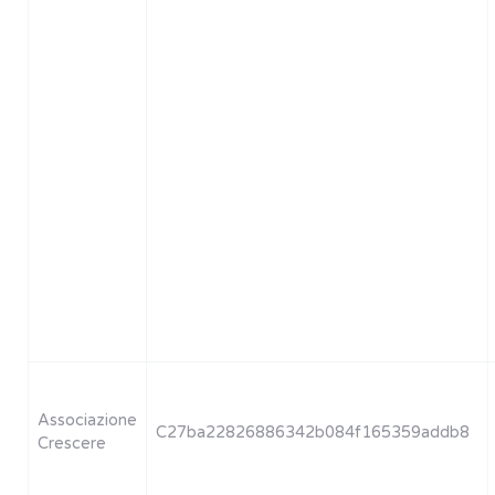
Associazione
C27ba22826886342b084f165359addb8
Crescere